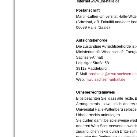
Internet
www.uni-halle.de
Postanschrift
Martin-Luther-Universität Halle-Witt
(Adressat, z.B. Fakultät und/oder Inst
06099 Halle (Saale)
Aufsichtsbehörde
Die zuständige Aufsichtsbehörde ist
Ministerium für Wissenschaft, Ener
Sachsen-Anhalt
Leipziger Straße 58
39112 Magdeburg
E-Mail:
poststelle@mwu.sachsen-anh
Web:
mwu.sachsen-anhalt.de
Urheberrechtshinweis
Bitte beachten Sie, dass alle Texte, 
Arrangements - soweit nicht anders er
Universität Halle-Wittenberg selbst 
Urheberrechts unterliegen.
Sie dürfen damit beispielsweise wed
anderen Web-Sites verwendet werde
zugänglichen Texte durch Dritte sti