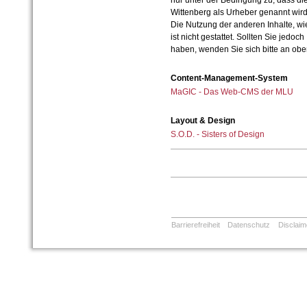
nur unter der Bedingung zu, dass die
Wittenberg als Urheber genannt wird
Die Nutzung der anderen Inhalte, wie
ist nicht gestattet. Sollten Sie jedo
haben, wenden Sie sich bitte an ob
Content-Management-System
MaGIC - Das Web-CMS der MLU
Layout & Design
S.O.D. - Sisters of Design
Barrierefreiheit
Datenschutz
Disclaim